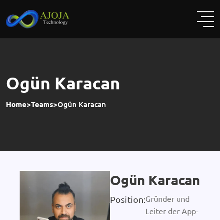
Ogün Karacan
Home
>
Teams
>
Ogün Karacan
Ogün Karacan
Gründer und
Position:
Leiter der App-